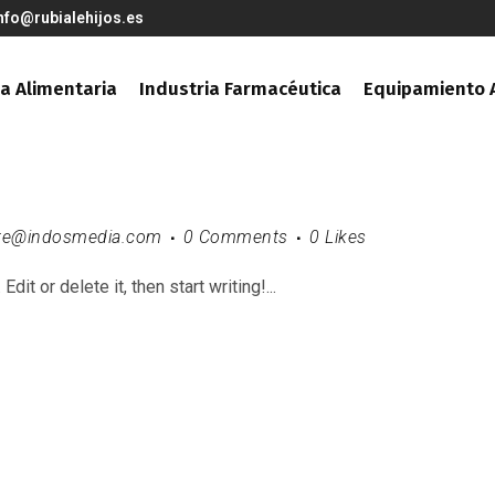
nfo@rubialehijos.es
ia Alimentaria
Industria Farmacéutica
Equipamiento A
te@indosmedia.com
0 Comments
0
Likes
it or delete it, then start writing!...