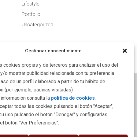
Lifestyle
Portfolio
Uncategorized
Gestionar consentimiento
s cookies propias y de terceros para analizar el uso del
 y/o mostrar publicidad relacionada con tu preferencia
ase de un perfil elaborado a partir de tu hábito de
n (por ejemplo, páginas visitadas).
NFORMACIÓN LEGAL
información consulta la
política de cookies
.
eptar todas las cookies pulsando el botón "Aceptar",
iso Legal
su uso pulsando el botón "Denegar" y configurarlas
lítica de Privacidad
el botón "Ver Preferencias".
lítica de Cookies
cesibilidad