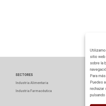
Utilizamo
sitio web
sobre la b
navegació
SECTORES
I
Para más 
Puedes ac
Industria Alimentaria
Av
rechazar 
Industria Farmacéutica
Po
pulsando 
Po
Ac