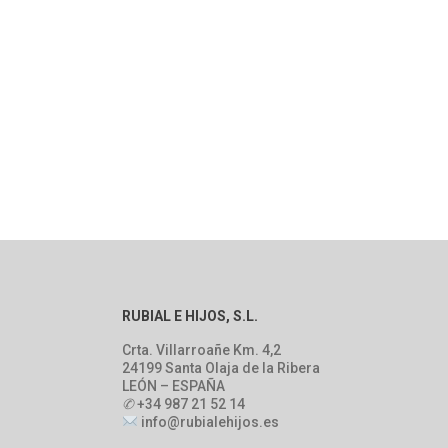
RUBIAL E HIJOS, S.L.
Crta. Villarroañe Km. 4,2
24199 Santa Olaja de la Ribera
LEÓN – ESPAÑA
✆
+34 987 21 52 14
info@rubialehijos.es